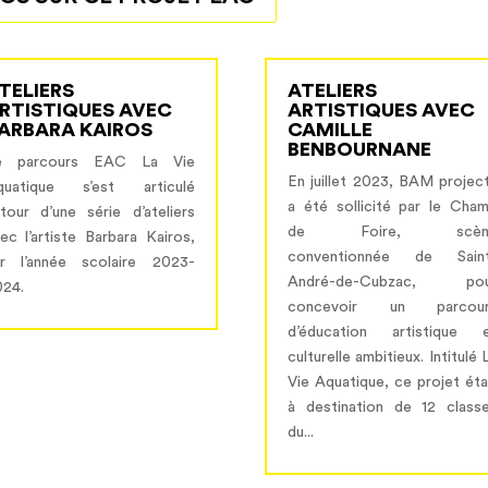
TELIERS
ATELIERS
RTISTIQUES AVEC
ARTISTIQUES AVEC
ARBARA KAIROS
CAMILLE
BENBOURNANE
e parcours EAC La Vie
En juillet 2023, BAM projec
quatique s’est articulé
a été sollicité par le Cha
tour d’une série d’ateliers
de Foire, scèn
ec l’artiste Barbara Kairos,
conventionnée de Sain
ur l’année scolaire 2023-
André-de-Cubzac, pou
024.
concevoir un parcour
d’éducation artistique 
culturelle ambitieux. Intitulé 
Vie Aquatique, ce projet éta
à destination de 12 class
du...