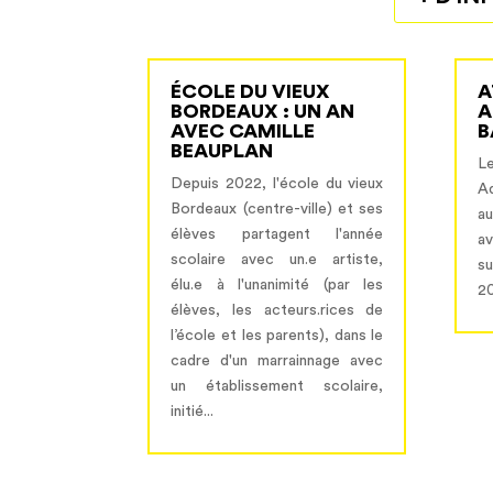
ÉCOLE DU VIEUX
A
BORDEAUX : UN AN
A
AVEC CAMILLE
B
BEAUPLAN
L
Depuis 2022, l'école du vieux
A
Bordeaux (centre-ville) et ses
au
élèves partagent l'année
av
scolaire avec un.e artiste,
s
élu.e à l'unanimité (par les
2
élèves, les acteurs.rices de
l’école et les parents), dans le
cadre d'un marrainnage avec
un établissement scolaire,
initié...