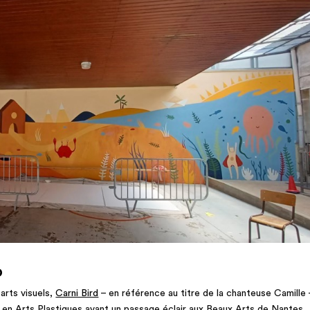
D
 arts visuels,
Carni Bird
– en référence au titre de la chanteuse Camille 
e en Arts Plastiques avant un passage éclair aux Beaux Arts de Nantes.