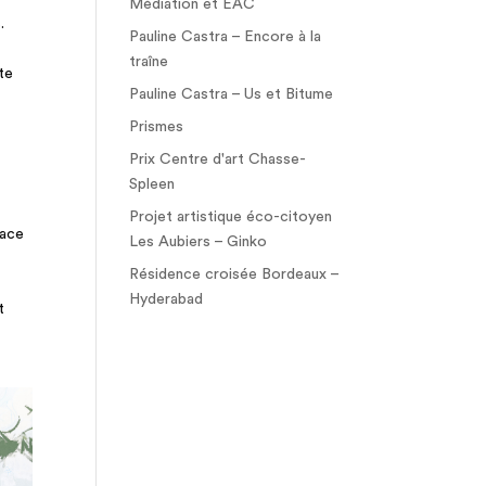
Médiation et EAC
.
Pauline Castra – Encore à la
traîne
ste
Pauline Castra – Us et Bitume
Prismes
Prix Centre d'art Chasse-
Spleen
Projet artistique éco-citoyen
face
Les Aubiers – Ginko
Résidence croisée Bordeaux –
Hyderabad
t